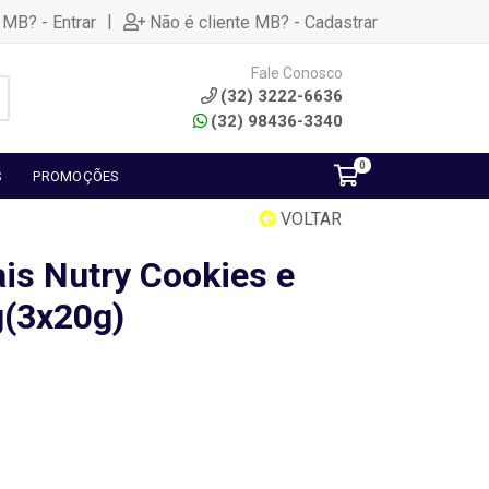
|
 MB? - Entrar
Não é cliente MB? - Cadastrar
Fale Conosco
(32) 3222-6636
(32) 98436-3340
0
S
PROMOÇÕES
VOLTAR
ais Nutry Cookies e
(3x20g)