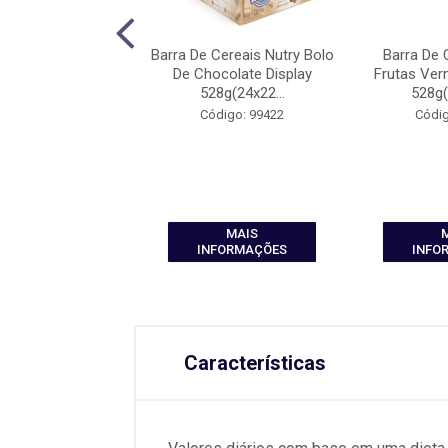
uts Nutry Cacau
Barra De Cereais Nutry Bolo
Barra De 
y 300g(12x25g)
De Chocolate Display
Frutas Ver
528g(24x22...
528g(
digo: 99609
Código: 99422
Códig
MAIS
MAIS
FORMAÇÕES
INFORMAÇÕES
INFO
Características