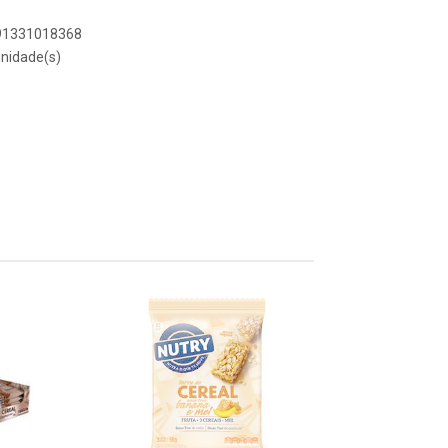
891331018368
nidade(s)