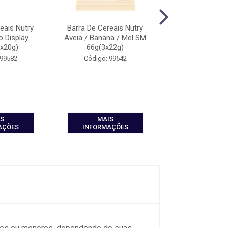
eais Nutry
Barra De Cereais Nutry
Barra De Cereais 
 Display
Aveia / Banana / Mel SM
De Chocola
x20g)
66g(3x22g)
66g(3x22
 99582
Código: 99542
Código: 99
S
MAIS
MAIS
AÇÕES
INFORMAÇÕES
INFORMAÇ