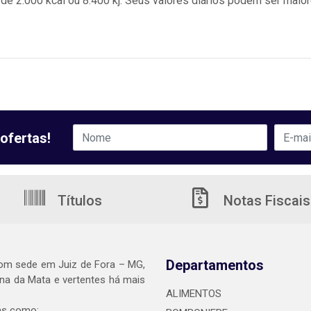
de 2.000 kcal ou 8.400 kj. Seus valores diários podem ser ma
ofertas!
Títulos
Notas Fiscais
Departamentos
om sede em Juiz de Fora – MG,
a da Mata e vertentes há mais
ALIMENTOS
as como: