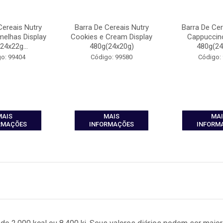
Cereais Nutry
Barra De Cereais Nutry
Barra De Cer
melhas Display
Cookies e Cream Display
Cappuccino
24x22g...
480g(24x20g)
480g(24
o: 99404
Código: 99580
Código:
MAIS
MAIS
MAI
RMAÇÕES
INFORMAÇÕES
INFORM