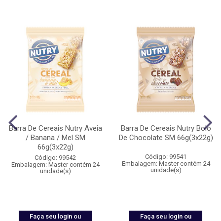
Barra De Cereais Nutry Aveia
Barra De Cereais Nutry Bolo
/ Banana / Mel SM
De Chocolate SM 66g(3x22g)
66g(3x22g)
Código: 99541
Código: 99542
Embalagem: Master contém 24
Embalagem: Master contém 24
unidade(s)
unidade(s)
Faça seu login ou
Faça seu login ou