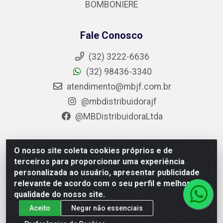
BOMBONIERE
Fale Conosco
(32) 3222-6636
(32) 98436-3340
atendimento@mbjf.com.br
@mbdistribuidorajf
@MBDistribuidoraLtda
O nosso site coleta cookies próprios e de
MB Distribuidora - Av. Presidente Juscelino Kubitschek, 11423
terceiros para proporcionar uma experiência
– Barreira do Triunfo, Juiz de Fora / MG - CEP 36092-060 -
personalizada ao usuário, apresentar publicidade
CNPJ 05.920.402/0001-28
relevante de acordo com o seu perfil e melhorar a
qualidade do nosso site.
Aceito
Negar não essenciais