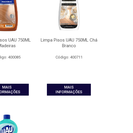
isos UAU 750ML
Limpa Pisos UAU 750ML Chá
Madeiras
Branco
igo: 400085
Código: 400711
MAIS
MAIS
FORMAÇÕES
INFORMAÇÕES