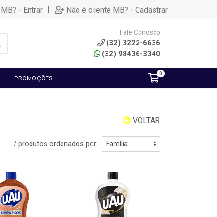
|
 MB? - Entrar
Não é cliente MB? - Cadastrar
Fale Conosco
(32) 3222-6636
(32) 98436-3340
0
S
PROMOÇÕES
VOLTAR
7 produtos ordenados por: