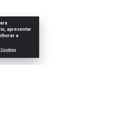
para
io, apresentar
elhorar a
 Cookies