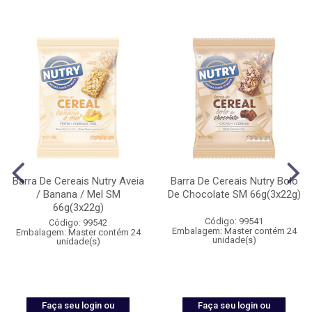
Barra De Cereais Nutry Aveia
Barra De Cereais Nutry Bolo
/ Banana / Mel SM
De Chocolate SM 66g(3x22g)
66g(3x22g)
Código: 99541
Código: 99542
Embalagem: Master contém 24
Embalagem: Master contém 24
unidade(s)
unidade(s)
Faça seu login ou
Faça seu login ou