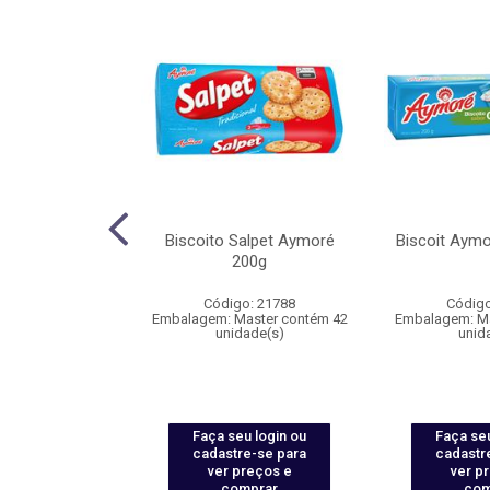
ortini Aymoré
Biscoito Salpet Aymoré
Biscoit Aym
late 90g
200g
: 115978
Código: 21788
Código
aster contém 65
Embalagem: Master contém 42
Embalagem: Ma
ade(s)
unidade(s)
unid
u login ou
Faça seu login ou
Faça seu
e-se para
cadastre-se para
cadastr
reços e
ver preços e
ver p
mprar
comprar
com