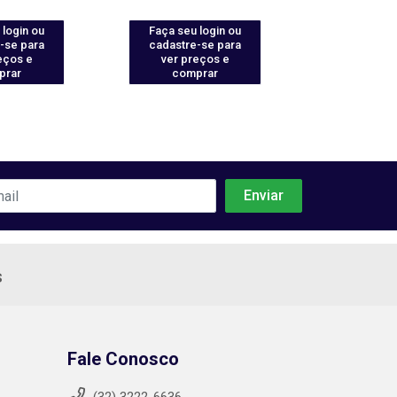
 login ou
Faça seu login ou
Faça seu 
-se para
cadastre-se para
cadastre
eços e
ver preços e
ver pr
prar
comprar
comp
s
Fale Conosco