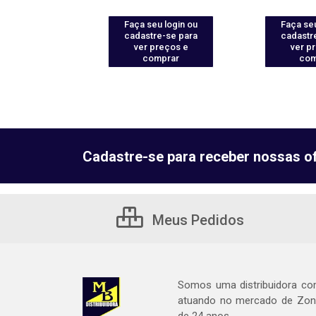
u login ou
Faça seu login ou
Faça seu
e-se para
cadastre-se para
cadastr
reços e
ver preços e
ver p
mprar
comprar
com
Cadastre-se para receber nossas of
Meus Pedidos
Somos uma distribuidora co
atuando no mercado de Zona