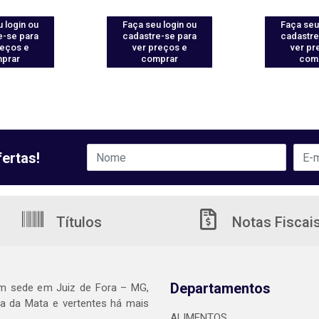
 login ou
Faça seu login ou
Faça seu
e-se para
cadastre-se para
cadastre
reços e
ver preços e
ver pr
prar
comprar
com
ertas!
Títulos
Notas Fiscai
Departamentos
m sede em Juiz de Fora – MG,
 da Mata e vertentes há mais
ALIMENTOS