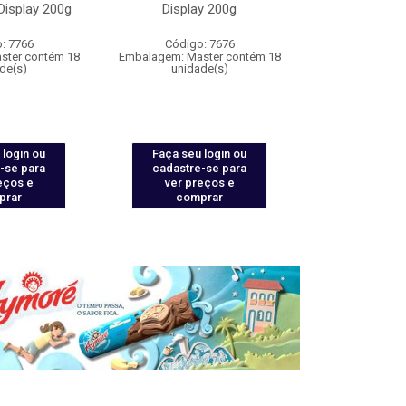
isplay 200g
Display 200g
Morango Di
: 7766
Código: 7676
Código
ster contém 18
Embalagem: Master contém 18
Embalagem: Mas
de(s)
unidade(s)
unida
 login ou
Faça seu login ou
Faça seu 
-se para
cadastre-se para
cadastre
eços e
ver preços e
ver pr
prar
comprar
comp