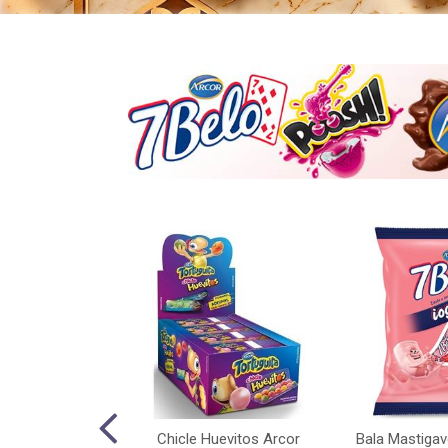
rcor Tutti Frutti
Chicle Huevitos Arcor
Bala Mastigav