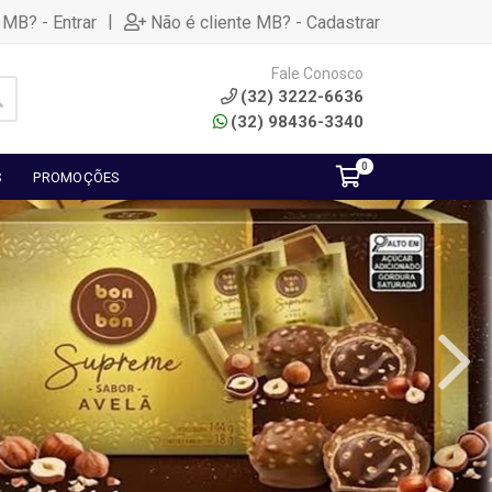
|
 MB? - Entrar
Não é cliente MB? - Cadastrar
Fale Conosco
(32) 3222-6636
(32) 98436-3340
0
S
PROMOÇÕES