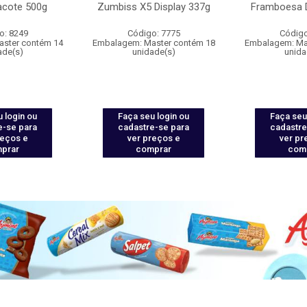
acote 500g
Zumbiss X5 Display 337g
Framboesa D
o: 8249
Código: 7775
Código
ster contém 14
Embalagem: Master contém 18
Embalagem: Ma
ade(s)
unidade(s)
unida
 login ou
Faça seu login ou
Faça seu
e-se para
cadastre-se para
cadastre
reços e
ver preços e
ver pr
prar
comprar
com