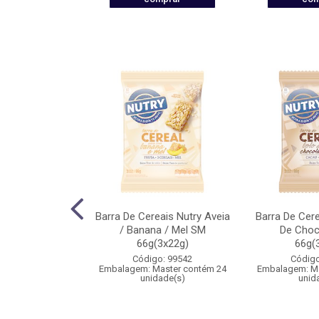
 Fruta Nutry
Barra De Cereais Nutry Aveia
Barra De Cere
M 60g(3x20g)
/ Banana / Mel SM
De Choc
66g(3x22g)
66g(
o: 99514
Código: 99542
Código
aster contém 24
Embalagem: Master contém 24
Embalagem: Ma
ade(s)
unidade(s)
unid