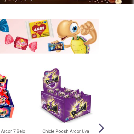
 Arcor 7 Belo
Chicle Poosh Arcor Uva
Chicle Po