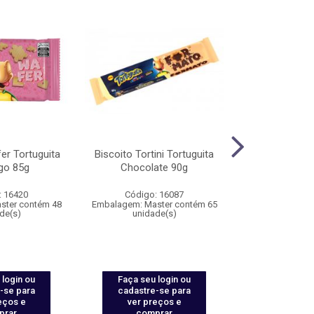
er Tortuguita
Biscoito Tortini Tortuguita
Biscoito Torti
go 85g
Chocolate 90g
Morang
: 16420
Código: 16087
Código:
ster contém 48
Embalagem: Master contém 65
Embalagem: Mas
de(s)
unidade(s)
unida
 login ou
Faça seu login ou
Faça seu 
-se para
cadastre-se para
cadastre
eços e
ver preços e
ver pr
prar
comprar
comp