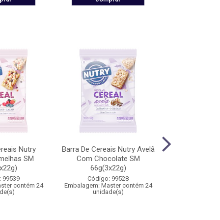
reais Nutry
Barra De Cereais Nutry Avelã
Barra De Cerea
rmelhas SM
Com Chocolate SM
Com Choc
x22g)
66g(3x22g)
66g(3
: 99539
Código: 99528
Código:
ster contém 24
Embalagem: Master contém 24
Embalagem: Mas
de(s)
unidade(s)
unida