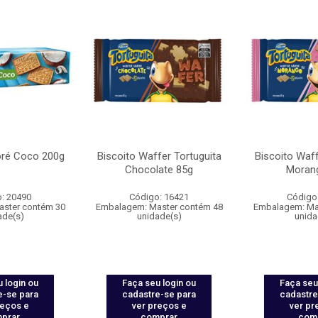
oré Coco 200g
Biscoito Waffer Tortuguita
Biscoito Waff
Chocolate 85g
Moran
: 20490
Código: 16421
Código
ster contém 30
Embalagem: Master contém 48
Embalagem: Ma
ade(s)
unidade(s)
unida
 login ou
Faça seu login ou
Faça seu
e-se para
cadastre-se para
cadastre
reços e
ver preços e
ver pr
prar
comprar
com