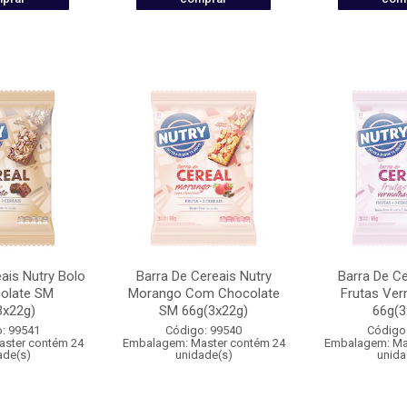
ais Nutry Bolo
Barra De Cereais Nutry
Barra De Ce
olate SM
Morango Com Chocolate
Frutas Ve
3x22g)
SM 66g(3x22g)
66g(3
: 99541
Código: 99540
Código
ster contém 24
Embalagem: Master contém 24
Embalagem: Ma
ade(s)
unidade(s)
unida