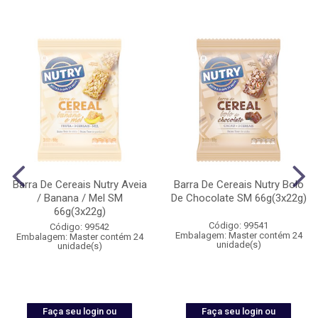
Barra De Cereais Nutry Aveia
Barra De Cereais Nutry Bolo
/ Banana / Mel SM
De Chocolate SM 66g(3x22g)
66g(3x22g)
Código: 99541
Código: 99542
Embalagem: Master contém 24
Embalagem: Master contém 24
unidade(s)
unidade(s)
Faça seu login ou
Faça seu login ou