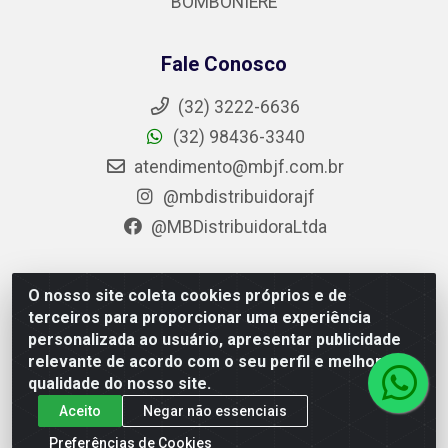
BOMBONIERE
Fale Conosco
(32) 3222-6636
(32) 98436-3340
atendimento@mbjf.com.br
@mbdistribuidorajf
@MBDistribuidoraLtda
O nosso site coleta cookies próprios e de
MB Distribuidora - Av. Presidente Juscelino Kubitschek,
terceiros para proporcionar uma experiência
11423 – Barreira do Triunfo, Juiz de Fora / MG - CEP
personalizada ao usuário, apresentar publicidade
36092-060 - CNPJ 05.920.402/0001-28
relevante de acordo com o seu perfil e melhorar a
qualidade do nosso site.
Aceito
Negar não essenciais
Preferências de Cookies