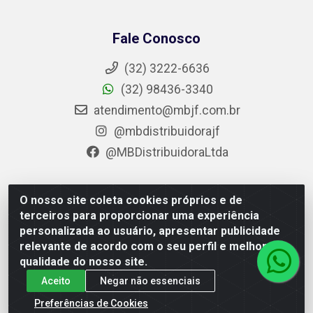
Fale Conosco
(32) 3222-6636
(32) 98436-3340
atendimento@mbjf.com.br
@mbdistribuidorajf
@MBDistribuidoraLtda
O nosso site coleta cookies próprios e de
MB Distribuidora - Av. Presidente Juscelino Kubitschek,
terceiros para proporcionar uma experiência
11423 – Barreira do Triunfo, Juiz de Fora / MG - CEP
personalizada ao usuário, apresentar publicidade
36092-060 - CNPJ 05.920.402/0001-28
relevante de acordo com o seu perfil e melhorar a
qualidade do nosso site.
Aceito
Negar não essenciais
Preferências de Cookies