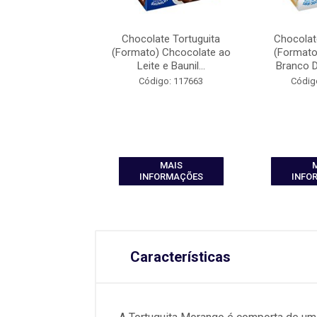
ate Tortuguita
Chocolate Tortuguita
Chocolat
) A-Irada Display
(Formato) Chcocolate ao
(Formato
24x11,5g
Leite e Baunil...
Branco Di
digo: 117667
Código: 117663
Códig
MAIS
MAIS
FORMAÇÕES
INFORMAÇÕES
INFO
Características