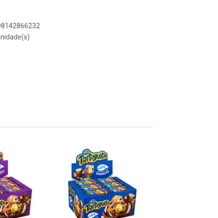
898142866232
nidade(s)