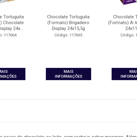
e Tortuguita
Chocolate Tortuguita
Chocolate T
) Chocolate
(Formato) Brigadeiro
(Formato) A-I
splay 24x...
Display 24x15,5g
24x11
o: 117664
Código: 117665
Código: 
MAIS
MAIS
MAI
RMAÇÕES
INFORMAÇÕES
INFORM