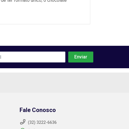
de ter formato único, o chocolate
Fale Conosco
(32) 3222-6636