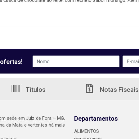
 casca de chocolate ao leite, com recheio sabor morango. Além 
ofertas!
Títulos
Notas Fiscais
Departamentos
om sede em Juiz de Fora – MG,
a da Mata e vertentes há mais
ALIMENTOS
as como: