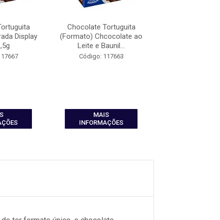
ortuguita
Chocolate Tortuguita
Chocolate Tor
rada Display
(Formato) Chcocolate ao
(Formato) Cho
,5g
Leite e Baunil...
Branco Display
117667
Código: 117663
Código: 117
S
MAIS
MAIS
AÇÕES
INFORMAÇÕES
INFORMAÇ