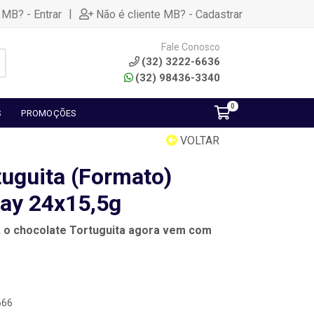
|
 MB? - Entrar
Não é cliente MB? - Cadastrar
Fale Conosco
(32) 3222-6636
(32) 98436-3340
0
S
PROMOÇÕES
VOLTAR
tuguita (Formato)
ay 24x15,5g
, o chocolate Tortuguita agora vem com
666