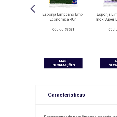
 Multiuso Wish
Esponja Limppano Emb.
Esponja Li
rrapante-Tam G
Economica 4Un
Inox Super 
digo: 35220
Código: 33521
Códig
MAIS
MAIS
FORMAÇÕES
INFORMAÇÕES
INFO
Características