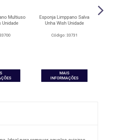
ano Multiuso
Esponja Limppano Salva
Esponja Limppano
s Unidade
Unha Wish Unidade
Super Wish 
Economica
 33700
Código: 33731
Código: 33
S
MAIS
MAIS
AÇÕES
INFORMAÇÕES
INFORMAÇ