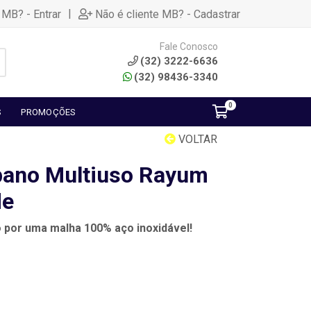
|
 MB? - Entrar
Não é cliente MB? - Cadastrar
Fale Conosco
(32) 3222-6636
(32) 98436-3340
0
S
PROMOÇÕES
VOLTAR
pano Multiuso Rayum
de
o por uma malha 100% aço inoxidável!