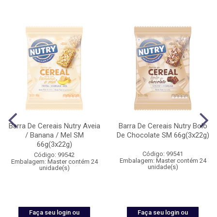
Barra De Cereais Nutry Aveia
Barra De Cereais Nutry Bolo
/ Banana / Mel SM
De Chocolate SM 66g(3x22g)
66g(3x22g)
Código: 99541
Código: 99542
Embalagem: Master contém 24
Embalagem: Master contém 24
unidade(s)
unidade(s)
Faça seu login ou
Faça seu login ou