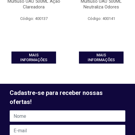
Multiuso UAU 500ML Ação
Multiuso UAU 500ML
Clareadora
Neutraliza Odores
Código: 400137
Código: 400141
MAIS
MAIS
INFORMAÇÕES
INFORMAÇÕES
Cadastre-se para receber nossas
ofertas!