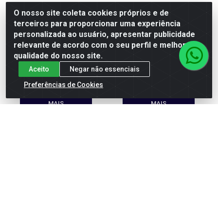
O nosso site coleta cookies próprios e de
terceiros para proporcionar uma experiência
Barra Nutry Crispy
Barra Nutry Crispy
personalizada ao usuário, apresentar publicidade
PROTEINBAR Chocolate ao
PROTEINBAR Pasta de
relevante de acordo com o seu perfil e melhorar a
Leite SM 90g(3x30...
Amendoim SM 90g(3x30g...
qualidade do nosso site.
Código: 99592
Código: 99593
Aceito
Negar não essenciais
Preferências de Cookies
MAIS
MAIS
INFORMAÇÕES
INFORMAÇÕES