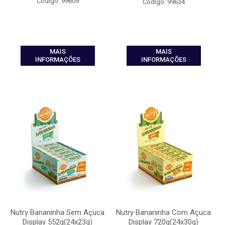
Código: 99609
Código: 99634
MAIS
MAIS
INFORMAÇÕES
INFORMAÇÕES
Nutry Bananinha Sem Açuca
Nutry Bananinha Com Açuca
Display 552g(24x23g)
Display 720g(24x30g)